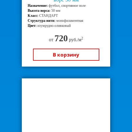
Назначение:
футбол, спортивное поле
Высота ворса:
50 мм
Класс:
СТАНДАРТ
Структура нити:
монофиламентная
Цвет:
изумрудно-оливковый
720
2
от
руб./м
В корзину