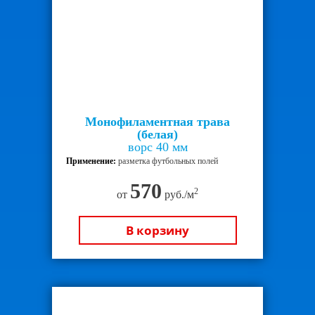
Монофиламентная трава
(белая)
ворс 40 мм
Применение:
разметка футбольных полей
570
2
от
руб./м
В корзину