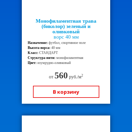
Монофиламентная трава
(биколор) зеленый и
оливковый
ворс 40 мм
Назначение:
футбол, спортивное поле
Высота ворса:
40 мм
Класс:
СТАНДАРТ
Структура нити:
монофиламентная
Цвет:
изумрудно-оливковый
560
2
от
руб./м
В корзину