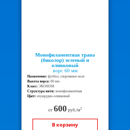
Монофиламентная трава
(биколор) зеленый и
оливковый
ворс 60 мм
Назначение:
футбол, спортивное поле
Высота ворса:
60 мм
Класс:
ЭКОНОМ
Структура нити:
монофиламентная
Цвет:
изумрудно-оливковый
600
2
от
руб./м
В корзину