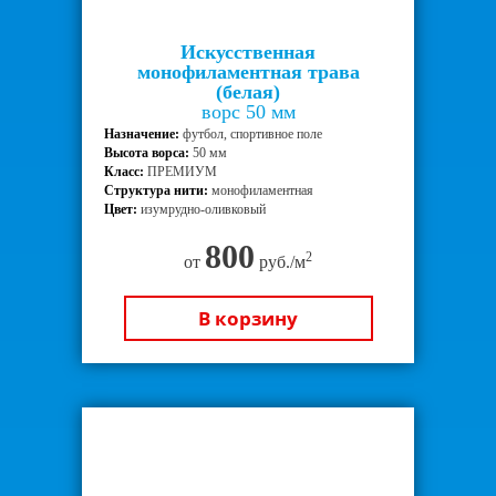
Искусственная
монофиламентная трава
(белая)
ворс 50 мм
Назначение:
футбол, спортивное поле
Высота ворса:
50 мм
Класс:
ПРЕМИУМ
Структура нити:
монофиламентная
Цвет:
изумрудно-оливковый
800
2
от
руб./м
В корзину