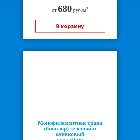
680
2
от
руб./м
В корзину
Монофиламентная трава
(биколор) зеленый и
оливковый
ворс 50 мм