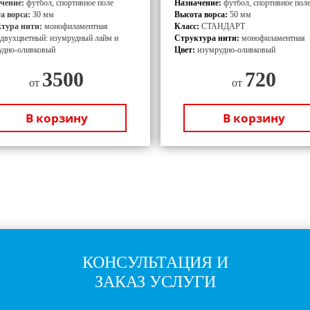
чение:
футбол, спортивное поле
Назначение:
футбол, спортивное пол
а ворса:
30 мм
Высота ворса:
50 мм
тура нити:
монофиламентная
Класс:
СТАНДАРТ
двухцветный: изумрудный лайм и
Структура нити:
монофиламентная
удно-оливковый
Цвет:
изумрудно-оливковый
3500
720
от
от
В корзину
В корзину
КОНСУЛЬТАЦИЯ И
ЗАКАЗ УСЛУГИ