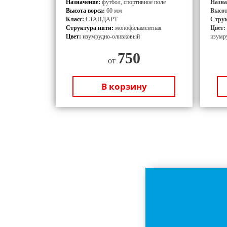
Назначение:
футбол, спортивное поле
Назна
Высота ворса:
60 мм
Высот
Класс:
СТАНДАРТ
Струк
Структура нити:
монофиламентная
Цвет:
Цвет:
изумрудно-оливковый
изумр
750
от
В корзину