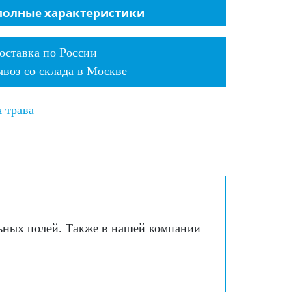
трава
полные характеристики
Rusit
60
оставка по России
mm
воз со склада в Москве
 трава
льных полей. Также в нашей компании
.