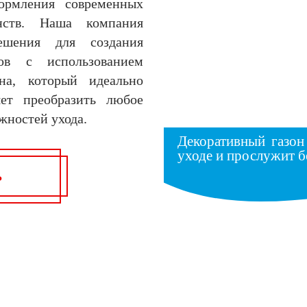
ормления современных
нств. Наша компания
решения для создания
ов с использованием
она, который идеально
яет преобразить любое
жностей ухода.
Декоративный газон
уходе и прослужит б
Ь