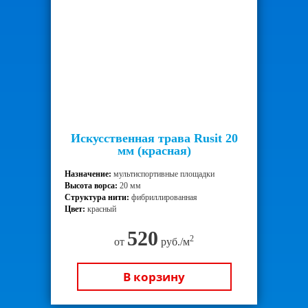
Искусственная трава Rusit 20
мм (красная)
Назначение:
мультиспортивные площадки
Высота ворса:
20 мм
Структура нити:
фибриллированная
Цвет:
красный
520
2
от
руб./м
В корзину