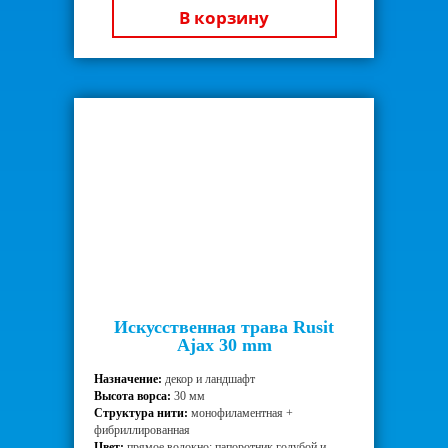
В корзину
Искусственная трава Rusit
Ajax 30 mm
Назначение:
декор и ландшафт
Высота ворса:
30 мм
Структура нити:
монофиламентная +
фибриллированная
Цвет:
прямое волокно: папоротник голубой и