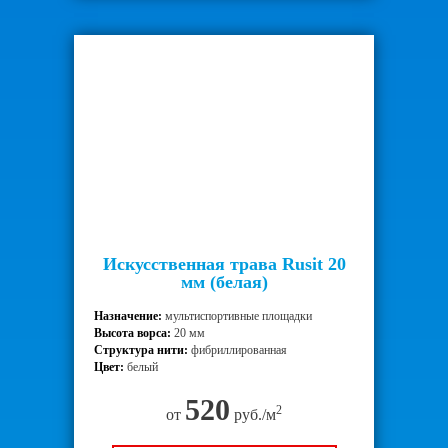
Искусственная трава Rusit 20
мм (белая)
Назначение:
мультиспортивные площадки
Высота ворса:
20 мм
Структура нити:
фибриллированная
Цвет:
белый
520
2
от
руб./м