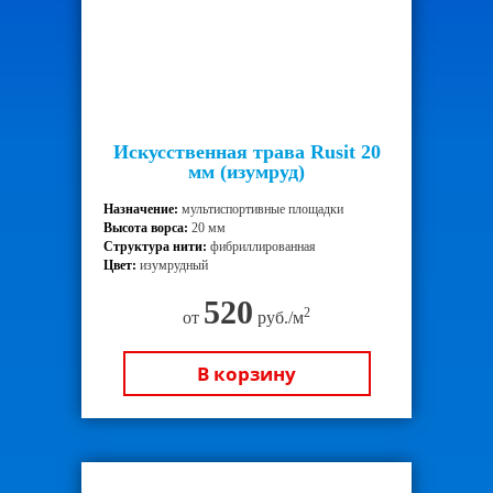
Искусственная трава Rusit 20
мм (изумруд)
Назначение:
мультиспортивные площадки
Высота ворса:
20 мм
Структура нити:
фибриллированная
Цвет:
изумрудный
520
2
от
руб./м
В корзину