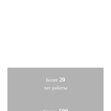
спортивных площадок под ключ.
Широкий ценовой диапазон предложений: заказать
можно как дорогие и сложные
многофункциональные покрытия, так и
упрощенные варианты по приемлемой стоимости.
Высокая скорость выполнения работ, современные
материалы и оборудование. Итог – безупречное
качество обустройства детской и спортивной
площадки.
20
Более
лет работы
500