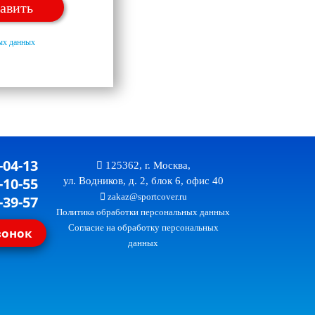
ных данных
-04-13
125362, г. Москва,
-10-55
ул. Водников, д. 2, блок 6, офис 40
zakaz@sportcover.ru
-39-57
Политика обработки персональных данных
Согласие на обработку персональных
вонок
данных