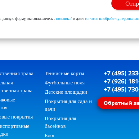
я данную форму, вы соглашаетесь с
политикой
и даете
согласие на обработку персональ
+7 (495) 233
ственная трава
Теннисные корты
+7 (926) 181
льная
Футбольные поля
+7 (495) 730
ственная трава
Детские площадки
иковые
Покрытия для сада и
Обратный з
тия
дачи
овые покрытия
Покрытия для
испортивные
басейнов
дки
Блог