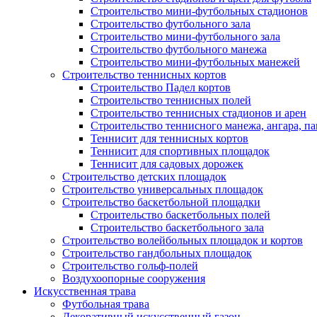
Строительство мини-футбольных стадионов
Строительство футбольного зала
Строительство мини-футбольного зала
Строительство футбольного манежа
Строительство мини-футбольных манежей
Строительство теннисных кортов
Строительство Падел кортов
Строительство теннисных полей
Строительство теннисных стадионов и арен
Строительство теннисного манежа, ангара, п
Теннисит для теннисных кортов
Теннисит для спортивных площадок
Теннисит для садовых дорожек
Строительство детских площадок
Строительство универсальных площадок
Строительство баскетбольной площадки
Строительство баскетбольных полей
Строительство баскетбольного зала
Строительство волейбольных площадок и кортов
Строительство гандбольных площадок
Строительство гольф-полей
Воздухоопорные сооружения
Искусственная трава
Футбольная трава
Декоративный искусственный газон