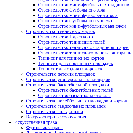
Строительство мини-футбольных стадионов
Строительство футбольного зала
Строительство мини-футбольного зала
Строительство футбольного манежа
Строительство мини-футбольных манежей
Строительство теннисных кортов
Строительство Падел кортов
Строительство теннисных полей
Строительство теннисных стадионов и арен
Строительство теннисного манежа, ангара, п
Теннисит для теннисных кортов
Теннисит для спортивных площадок
Теннисит для садовых дорожек
Строительство детских площадок
Строительство универсальных площадок
Строительство баскетбольной площадки
Строительство баскетбольных полей
Строительство баскетбольного зала
Строительство волейбольных площадок и кортов
Строительство гандбольных площадок
Строительство гольф-полей
Воздухоопорные сооружения
Искусственная трава
Футбольная трава
Декоративный искусственный газон