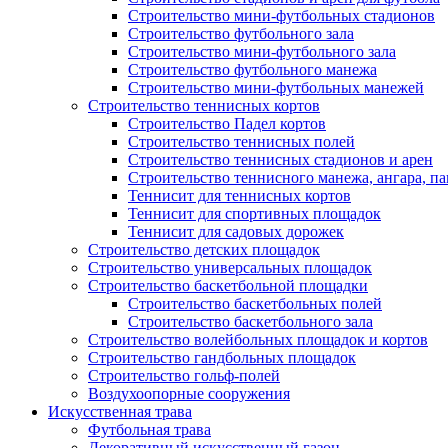
Строительство мини-футбольных стадионов
Строительство футбольного зала
Строительство мини-футбольного зала
Строительство футбольного манежа
Строительство мини-футбольных манежей
Строительство теннисных кортов
Строительство Падел кортов
Строительство теннисных полей
Строительство теннисных стадионов и арен
Строительство теннисного манежа, ангара, п
Теннисит для теннисных кортов
Теннисит для спортивных площадок
Теннисит для садовых дорожек
Строительство детских площадок
Строительство универсальных площадок
Строительство баскетбольной площадки
Строительство баскетбольных полей
Строительство баскетбольного зала
Строительство волейбольных площадок и кортов
Строительство гандбольных площадок
Строительство гольф-полей
Воздухоопорные сооружения
Искусственная трава
Футбольная трава
Декоративный искусственный газон